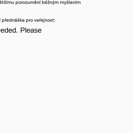
k většímu porozumění běžným myšlením
 přednáška pro veřejnost: