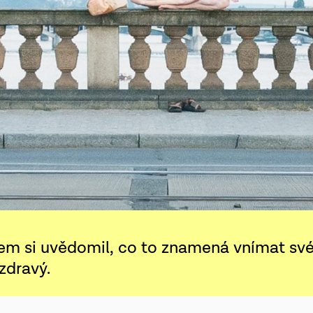
jsem si uvědomil, co to znamená vnímat sv
 zdravý.