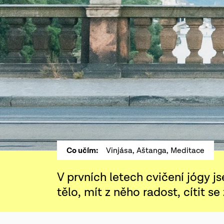
Co učím:
Vinjása, Aštanga, Meditace
V prvních letech cvičení jógy 
tělo, mít z něho radost, cítit se