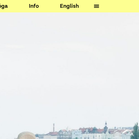
óga
Info
English