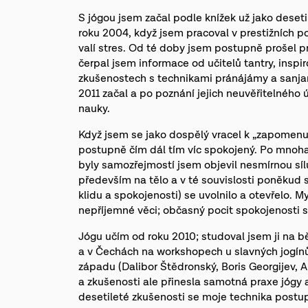
S jógou jsem začal podle knížek už jako desetil
roku 2004, když jsem pracoval v prestižních po
valí stres. Od té doby jsem postupně prošel pra
čerpal jsem informace od učitelů tantry, inspi
zkušenostech s technikami pránájámy a sanjam
2011 začal a po poznání jejich neuvěřitelného 
nauky.
Když jsem se jako dospělý vracel k „zapomenuté“
postupně čím dál tím víc spokojený. Po mnoha 
byly samozřejmostí jsem objevil nesmírnou sí
především na tělo a v té souvislosti poněkud s
klidu a spokojenosti) se uvolnilo a otevřelo. M
nepříjemné věci; občasný pocit spokojenosti s
Jógu učím od roku 2010; studoval jsem ji na bě
a v Čechách na workshopech u slavných jogínů 
západu (Dalibor Štědronský, Boris Georgijev, 
a zkušenosti ale přinesla samotná praxe jógy 
desetileté zkušenosti se moje technika postup