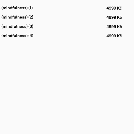
(mindfulness) (1)
4999 Kč
 (mindfulness) (2)
4999 Kč
 (mindfulness) (3)
4999 Kč
 (mindfulness) (4)
4999 Kč
 (mindfulness) (5)
4999 Kč
 (mindfulness) (6)
4999 Kč
Jóga
Info
Lekce & lektoři
O nás
Události
Otázky
Individuální lekce
Appka
Jóga pro firmy
Ceny
ci
Masáže
Obchod
Kontakt