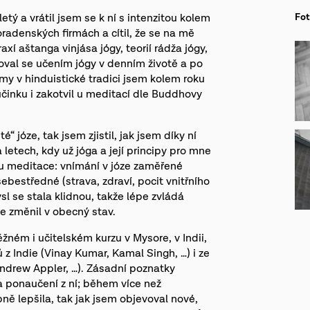
etý a vrátil jsem se k ní s intenzitou kolem
Fo
radenských firmách a cítil, že se na mě
xí aštanga vinjása jógy, teorií rádža jógy,
roval se učením jógy v denním životě a po
y v hinduistické tradici jsem kolem roku
účinku i zakotvil u meditací dle Buddhovy
 józe, tak jsem zjistil, jak jsem díky ní
letech, kdy už jóga a její principy pro mne
lu meditace: vnímání v józe zaměřené
ebestředné (strava, zdraví, pocit vnitřního
ysl se stala klidnou, takže lépe zvládá
e změnil v obecný stav.
žném i učitelském kurzu v Mysore, v Indii,
z Indie (Vinay Kumar, Kamal Singh, …) i ze
Andrew Appler, …). Zásadní poznatky
a ponaučení z ní; během více než
ně lepšila, tak jak jsem objevoval nové,