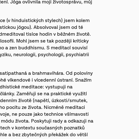
ní. Jóga ovlivnila moji životosprávu, můj
e (v hinduistických stylech) jsem kolem
stickou jógou). Absolvoval jsem od té
odmeditoval tisíce hodin v běžném životě.
losofii. Mohl jsem se tak později kriticky
ho a zen buddhismu. S meditací souvisí
iku, neurologii, psychologii, psychiatrii
satipathaná a brahmavihára. Od poloviny
ohé víkendové i vícedenní ústraní. Snažím
histické meditace: vystupuji na
články. Zaměřuji se na praktické využití
denním životě (napětí, úzkosti/smutek,
ého pocitu ze života. Nicméně meditaci
zvoje, ne pouze jako technice všímavosti
m módu života. Poskytuji rady a odkazuji na
extech v kontextu současných poznatků
chle a bez zbytečných překážek do větší