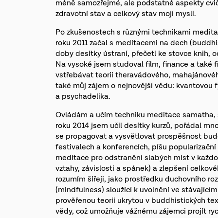
méně samozřejmé, ale podstatné aspekty cviče
zdravotní stav a celkový stav mojí mysli.
Po zkušenostech s různými technikami meditac
roku 2011 začal s meditacemi na dech (buddhi
doby desítky ústraní, přečetl ke stovce knih, 
Na vysoké jsem studoval film, finance a také fi
vstřebávat teorii theravádového, mahajánové
také můj zájem o nejnovější vědu: kvantovou fyz
a psychadelika.
Ovládám a učím techniku meditace samatha, 
roku 2014 jsem učil desítky kurzů, pořádal mn
se propagovat a vysvětlovat prospěšnost budd
festivalech a konferencích, píšu popularizační 
meditace pro odstranění slabých míst v každo
vztahy, závislosti a spánek) a zlepšení celkov
rozumím šířeji, jako prostředku duchovního ro
(mindfulness) sloužící k uvolnění ve stávající
prověřenou teorii ukrytou v buddhistických t
vědy, což umožňuje vážnému zájemci projít ry