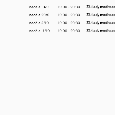
Základy meditace 
neděle 13/9
19:00 - 20:30
Základy meditace
neděle 20/9
19:00 - 20:30
Základy meditace
neděle 4/10
19:00 - 20:30
Základy meditace
neděle 11/10
19:00 - 20:30
Základy meditace
neděle 18/10
19:00 - 20:30
Základy meditace
neděle 1/11
19:00 - 20:30
Rozvrh
Lekce
Kurzy
Dílny
Pobyty
Březinova 13, Praha 8
Začáteční
info@yogakarlin.cz
Pokročilí
+420 223 005 595