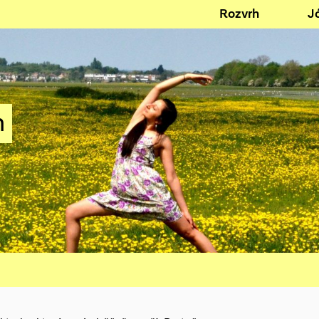
Rozvrh
J
n