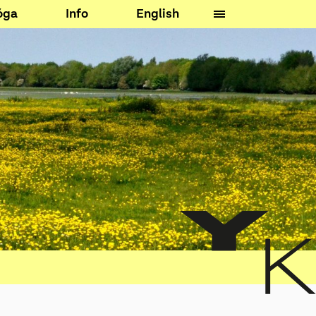
óga
Info
English