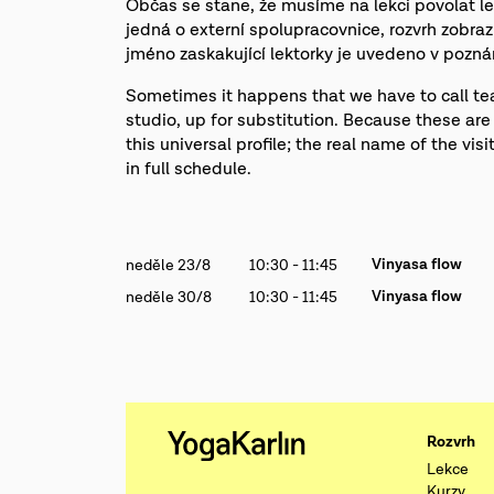
Občas se stane, že musíme na lekci povolat le
jedná o externí spolupracovnice, rozvrh zobrazu
jméno zaskakující lektorky je uvedeno v poznám
Sometimes it happens that we have to call teac
studio, up for substitution. Because these are
this universal profile; the real name of the vis
in full schedule.
Vinyasa flow
neděle 23/8
10:30 - 11:45
Vinyasa flow
neděle 30/8
10:30 - 11:45
Rozvrh
Lekce
Kurzy