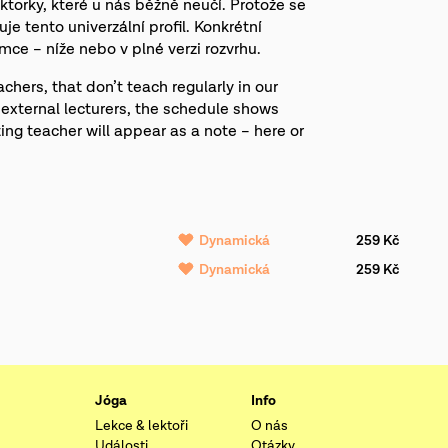
ktorky, které u nás běžně neučí. Protože se
je tento univerzální profil. Konkrétní
ce – níže nebo v plné verzi rozvrhu.
hers, that don’t teach regularly in our
 external lecturers, the schedule shows
iting teacher will appear as a note – here or
Dynamická
259 Kč
Dynamická
259 Kč
Jóga
Info
Lekce & lektoři
O nás
Události
Otázky